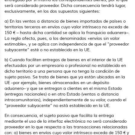
será considerado proveedor. Dicha consecuencia tendrá lugar,
exclusi­vamente, en los dos supuestos siguientes:
a) En las ventas a distancia de bienes importados de países o
territorios terceros en envíos cuyo valor intrínseco no exceda de
150 € – hasta dicha cantidad se aplica la franquicia aduanera–.
La regla afecta, pues, a los denominados «envíos sin valor
estimable», y se aplica con independencia de que el “proveedor
subyacente” esté o no establecido en la UE.
b) Cuando faciliten entregas de bienes en el interior de la UE
efectuadas por un em­presario o profesional no establecido en
dicho territorio a una persona que no tenga la condición de
sujeto pasivo. Se trata de bienes que ya están ubicados en la
UE –por ejemplo, bienes almacenados en un depósito
aduanero– y que se entregan a clientes en el mismo Estado
(entregas nacionales) o en otro Estado (ventas a distancia
intracomunitarias), independientemente de su valor, cuando el
“provee­dor subyacente” no está establecido en la UE.
En consecuencia, el sujeto pasivo que facilita la entrega
mediante el uso de la interfaz electrónica no será considerado
proveedor en lo que respecta a las transacciones relacio­nadas
con: a) bienes en envíos cuyo valor intrínseco exceda de 150 € y