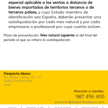
especial aplicable a las ventas a distancia de
bienes importados de territorios terceros o de
terceros países,
y cuyo Estado miembro de
identificación sea España, deberán presentar una
autoliquidación por cada mes natural y por cada
empresario o profesional por cuya cuenta actúen.
Plazo de presentación:
Mes natural siguiente
al del final del
período al que se refiera la autoliquidación.
Despacho ábaco
Av. Pérez Colino, 22 - 1ª
24402 Ponferrada
León
Atención a clientes:
987 456 400
asesores@despachoabaco.com
|
|
|
|
inicio
mapa web
aviso legal
privacidad