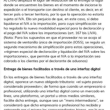
A) LIVA) desplaza el lugar de realización de la entrega al lugar
donde se encuentren los bienes en el momento de iniciarse la
expedición o el transporte con destino al cliente, es decir, en el
tercer país o tercer territorio, por lo que la operación no estaría
sujeta al IVA. Ello sin perjuicio de que, en este caso, sí deba
liquidarse el IVA a la importación, para cuya simplificación se
ha regulado la nueva modalidad especial para la declaración y
el pago del IVA sobre las importaciones (art. 167
bis
LIVA).
(Nota: Para los supuestos en que el proveedor no se acoja al
sistema de ventanilla única de im­portación (IOSS), se regula un
segundo mecanismo de simplificación para estas operacio­nes,
«régimen especial de declaración y liquidación del IVA sobre las
importaciones», que permite que el IVA a la importación sea
cobrado a los clientes por el declarante de aduanas)
Entrega de bienes facilitadas a través de una interfaz digital
En las entregas de bienes facilitadas a través de una interfaz
digital, aparece un nuevo obligado tributario: «el sujeto pasivo
considerado proveedor»; de forma que cuando un empresario o
profesional, utilizando una interfaz digital como un mercado en
línea, una plataforma, un portal u otros medios similares,
facilite dicha entrega, aunque sea un “mero intermediario”, se
considerará que dicho empresario o profesional ha recibido y
entregado por sí mismo los correspondientes bienes, por lo que